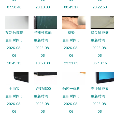
07:58:48
23:10:33
控产品
反光屏与触
00:49:17
动触控产品
20:22:53
控体验的完
全国覆盖
美结合
互动触摸茶
寻找可靠触
华硕
指尖触控盛
更新时间：
几 重塑未
控产品厂家
更新时间：
Vivomouse
更新时间：
更新时间：
宴 轻松活
来空间的智
2026-08-
批发选对渠
2026-08-
重新定义人
2026-08-
跃的产品体
2026-08-
能触控产品
06
道的关键指
06
机交互的跨
06
验现场实录
06
10:45:13
18:53:38
南
界新标杆
23:31:09
06:49:46
手由宝
罗技M600
触控一体机
专业触控显
更新时间：
B1001 3.5
无线触控鼠
更新时间：
产品新旧排
更新时间：
示终端放心
更新时间：
寸触控4G
2026-08-
标 指尖上
2026-08-
序查询指南
2026-08-
之选 HKR
2026-08-
智能无线路
06
的灵动操控
06
（第3页 第
06
BCM22037
06