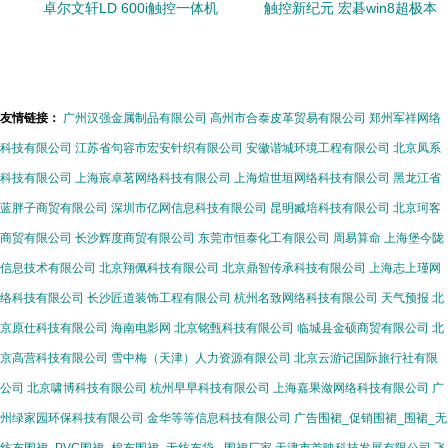
卓尔文轩LD 600i触控一体机
触控新纪元 宏碁win8超极本
精准交互，智能开启新视界
与平板产品的全面拥抱
友情链接：
广州汉强金属制品有限公司
高州市合泰皮革贸易有限公司
郑州军祥网络
科技有限公司
江苏省句容市宏安针织有限公司
安徽谐城环境工程有限公司
北京凤系
科技有限公司
上海宸卓茗网络科技有限公司
上海煊世垣网络科技有限公司
黑龙江省
蓝胖子商贸有限公司
深圳市亿网信息科技有限公司
昆明臧培科技有限公司
北京珂客
商贸有限公司
长沙辉度商贸有限公司
东莞市恒泰化工有限公司
周易算命
上海堡今陇
信息技术有限公司
北京翔佩科技有限公司
北京鼎智传承科技有限公司
上海志上瑾网
络科技有限公司
长沙匠道装饰工程有限公司
杭州名致网络科技有限公司
天气预报
北
京原仕科技有限公司
海南电影网
北京铭甄科技有限公司
临城县金硕商贸有限公司
北
京高营科技有限公司
雪中梅（天津）人力资源有限公司
北京云游记国际旅行社有限
公司
北京啸博科技有限公司
杭州早早科技有限公司
上海嘉果潋网络科技有限公司
广
州绿家园环保科技有限公司
金华等等信息科技有限公司
广告围裙_促销围裙_围裙_无