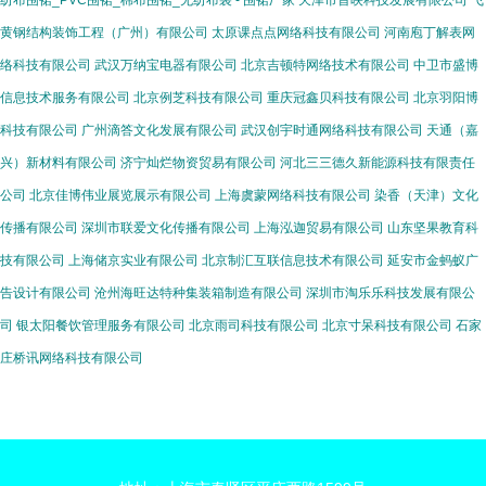
纺布围裙_PVC围裙_棉布围裙_无纺布袋 - 围裙厂家
天津市首映科技发展有限公司
飞
黄钢结构装饰工程（广州）有限公司
太原课点点网络科技有限公司
河南庖丁解表网
络科技有限公司
武汉万纳宝电器有限公司
北京吉顿特网络技术有限公司
中卫市盛博
信息技术服务有限公司
北京例芝科技有限公司
重庆冠鑫贝科技有限公司
北京羽阳博
科技有限公司
广州滴答文化发展有限公司
武汉创宇时通网络科技有限公司
天通（嘉
兴）新材料有限公司
济宁灿烂物资贸易有限公司
河北三三德久新能源科技有限责任
公司
北京佳博伟业展览展示有限公司
上海虞蒙网络科技有限公司
染香（天津）文化
传播有限公司
深圳市联爱文化传播有限公司
上海泓迦贸易有限公司
山东坚果教育科
技有限公司
上海储京实业有限公司
北京制汇互联信息技术有限公司
延安市金蚂蚁广
告设计有限公司
沧州海旺达特种集装箱制造有限公司
深圳市淘乐乐科技发展有限公
司
银太阳餐饮管理服务有限公司
北京雨司科技有限公司
北京寸呆科技有限公司
石家
庄桥讯网络科技有限公司