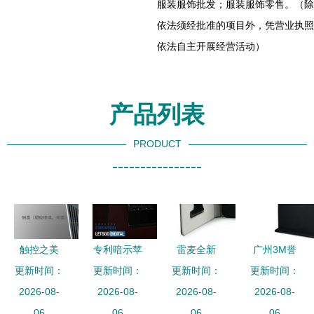
服装服饰批发；服装服饰零售。（除
依法须经批准的项目外，凭营业执照
依法自主开展经营活动）
产品列表
PRODUCT
----------------
触控之美
专利暗示苹
雷麦全新
广州3M誉
塑造工业设
更新时间：
果探索柔性
更新时间：
更新时间：
Kindle电子
更新时间：
思触控 致
计中的产品
2026-08-
玻璃外屏的
2026-08-
书阅读器 6
2026-08-
2026-08-
力智能交
体验策略
06
iMac Pro触
06
英寸护眼非
06
互，稳步推
06